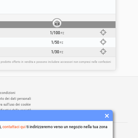
acco conico B12).
 1/2 20UNF).
1/2 20UNF).
1/100
PZ
1/50
PZ
1/30
PZ
l prodotto offerto in vendita e possono includere accessori non compresi nelle confezioni
 condizioni
to dei dati personali
a sull’uso dei cookie
ificativi della società
ne online delle controversie
i,
archi registrati Honest General Trading SRL.
contattaci qui
ti indirizzeremo verso un negozio nella tua zona
6