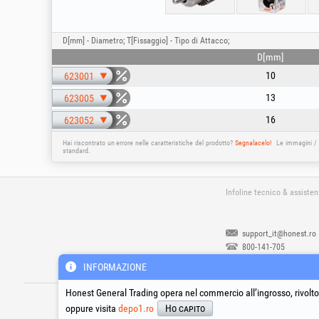
D[mm] - Diametro; T[Fissaggio] - Tipo di Attacco;
D[mm]
10
623001
13
623005
16
623052
Hai riscontrato un errore nelle caratteristiche del prodotto?
Segnalacelo!
Le immagini / 
standard.
Infoline tecnico & assiste
support_it@honest.ro
800-141-705
Chiamata gratuita dall'Ital
INFORMAZIONE
Lunedì - Venerdì | 08:00 -
17:30
®
®
®
Honest General Trading opera nel commercio all’ingrosso, rivolto 
HGT
, EvoTools
, EvoSanitary
, EvoTools
oppure visita
depo1.ro
Ho capito