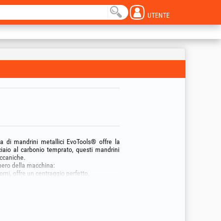
UTENTE
a di mandrini metallici EvoTools® offre la
ciaio al carbonio temprato, questi mandrini
eccaniche.
lbero della macchina:
orni, offre un centraggio perfetto.
ggior parte dei trapani portatili, garantendo
ganasce per una presa bilanciata della punta