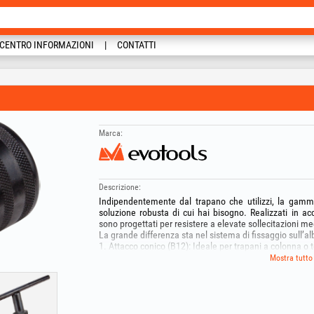
CENTRO INFORMAZIONI
CONTATTI
Marca:
Descrizione:
Indipendentemente dal trapano che utilizzi, la gamm
soluzione robusta di cui hai bisogno. Realizzati in ac
sono progettati per resistere a elevate sollecitazioni m
La grande differenza sta nel sistema di fissaggio sull’a
1. Attacco conico (B12): Ideale per trapani a colonna o t
2. Attacco filettato (1/2 20UNF): Lo standard per la ma
Mostra tutto
un fissaggio rigido e sicuro.
Ogni mandrino è dotato di un sistema di serraggio a 3 
ed è fornito completo di relativa chiave di serraggio.
Specifiche tecniche: