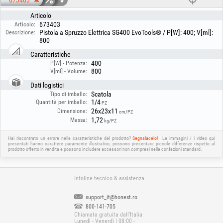
673403
Articolo
673403
Articolo:
Pistola a Spruzzo Elettrica SG400 EvoTools® / P[W]: 400; V[ml]:
Descrizione:
800
Caratteristiche
400
P[W] - Potenza:
800
V[ml] - Volume:
Dati logistici
Scatola
Tipo di imballo:
1/4
Quantità per imballo:
PZ
26x23x11
Dimensione:
cm/PZ
1,72
Massa:
kg/PZ
Hai riscontrato un errore nelle caratteristiche del prodotto?
Segnalacelo!
Le immagini / i video qui
presentati hanno carattere puramente illustrativo, possono presentare piccole differenze rispetto al
prodotto offerto in vendita e possono includere accessori non compresi nelle confezioni standard.
Infoline tecnico & assistenza
support_it@honest.ro
800-141-705
Chiamata gratuita dall'Italia
Lunedì - Venerdì | 08:00 -