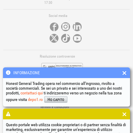
17:30
Social media
Risoluzione controversie
INFORMAZIONE
Honest General Trading opera nel commercio all’ingrosso, rivolto a
società commerciali. Se sei un privato e sei interessato a uno dei nostri
prodotti,
contattaci qui
ti indirizzeremo verso un negozio nella tua zona
Link utili
oppure visita
depo1.ro
Ho capito
Termini e condizioni
Trattamento dei dati personali
Informativa sull’uso dei cookie
Dati identificativi della società
Questo portale web utilizza cookie proprietari o di partner senza finalità di
marketing, esclusivamente per garantire un’esperienza di utilizzo
Risoluzione online delle controversie