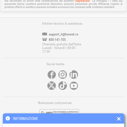
Hai riscontrato un errore nelle caratteristiche del prodotto?
Segnalacelo!
Le immagini / i video qui
presentati hanno carattere puramente illustrativo, possono presentare piccole differenze rispetto al
prodotto offerto in vendita e possono includere accessori non compresi nelle confezioni standard.
Infoline tecnico & assistenza
support_it@honest.ro
800-141-705
Chiamata gratuita dall'Italia
Lunedì - Venerdì | 08:00 -
17:30
Social media
Risoluzione controversie
INFORMAZIONE