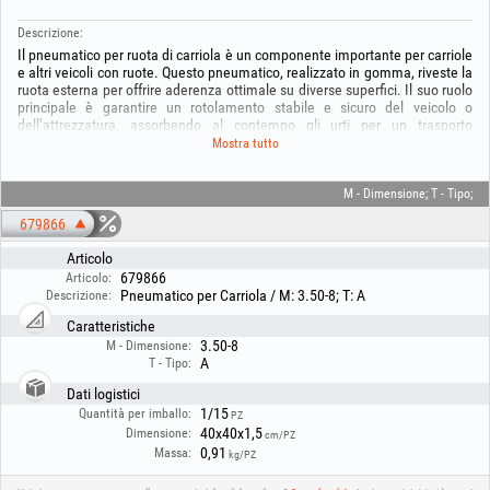
Descrizione:
Il pneumatico per ruota di carriola è un componente importante per carriole
e altri veicoli con ruote. Questo pneumatico, realizzato in gomma, riveste la
ruota esterna per offrire aderenza ottimale su diverse superfici. Il suo ruolo
principale è garantire un rotolamento stabile e sicuro del veicolo o
dell’attrezzatura, assorbendo al contempo gli urti per un trasporto
confortevole. È disponibile in varie dimensioni e disegni per adattarsi ai
Mostra tutto
diversi tipi di carriole e applicazioni. Il pneumatico è essenziale per
garantire la durata e il corretto funzionamento della carriola o del veicolo
con ruote.
M - Dimensione; T - Tipo;
679866
Articolo
679866
Articolo:
Pneumatico per Carriola / M: 3.50-8; T: A
Descrizione:
Caratteristiche
3.50-8
M - Dimensione:
A
T - Tipo:
Dati logistici
1/15
Quantità per imballo:
PZ
40x40x1,5
Dimensione:
cm/PZ
0,91
Massa:
kg/PZ