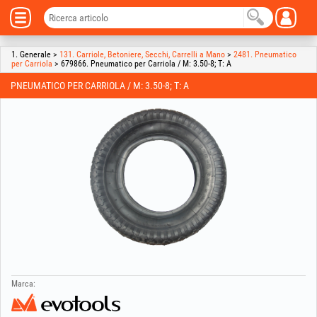
1. Generale >
131. Carriole, Betoniere, Secchi, Carrelli a Mano
>
2481. Pneumatico
per Carriola
> 679866. Pneumatico per Carriola / M: 3.50-8; T: A
PNEUMATICO PER CARRIOLA / M: 3.50-8; T: A
Marca: