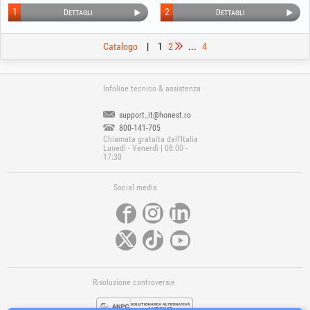
1
2
Dettagli
Dettagli
Catalogo
|
1
2
...
4
Infoline tecnico & assistenza
support_it@honest.ro
800-141-705
Chiamata gratuita dall'Italia
Lunedì - Venerdì | 08:00 -
17:30
Social media
Risoluzione controversie