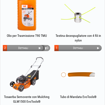
Olio per Trasmissione T90 TMU
Testina decespugliatore con 4 fili in
nylon
2
1
Dettagli
Dettagli
Tosaerba Semovente con Mulching
Tubo di Mandata EvoTools®
GLM1500 EvoTools®