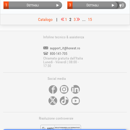
1
3
Dettagli
Dettagli
Catalogo
|
1
2
3
...
15
Infoline tecnico & assistenza
support_it@honest.ro
800-141-705
Chiamata gratuita dall'Italia
Lunedì - Venerdì | 08:00 -
17:30
Social media
Risoluzione controversie