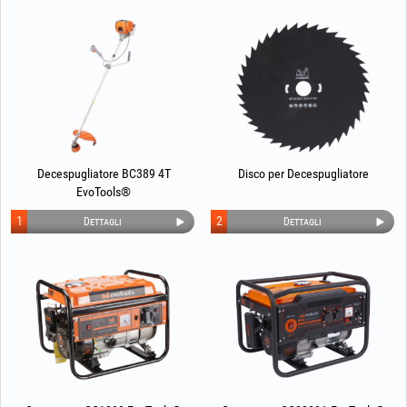
Decespugliatore BC389 4T
Disco per Decespugliatore
EvoTools®
1
2
Dettagli
Dettagli