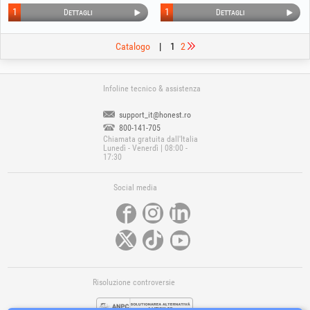
1
1
Dettagli
Dettagli
Catalogo
|
1
2
Infoline tecnico & assistenza
support_it@honest.ro
800-141-705
Chiamata gratuita dall'Italia
Lunedì - Venerdì | 08:00 -
17:30
Social media
Risoluzione controversie