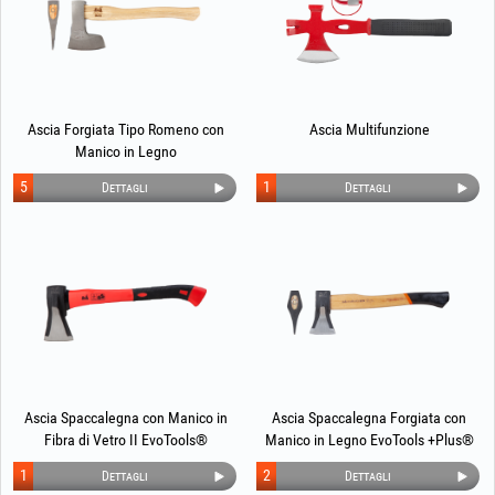
Ascia Forgiata Tipo Romeno con
Ascia Multifunzione
Manico in Legno
5
1
Dettagli
Dettagli
Ascia Spaccalegna con Manico in
Ascia Spaccalegna Forgiata con
Fibra di Vetro II EvoTools®
Manico in Legno EvoTools +Plus®
Professional
1
2
Dettagli
Dettagli