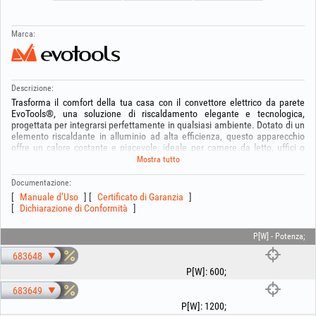
Marca:
Descrizione:
Trasforma il comfort della tua casa con il convettore elettrico da parete
EvoTools®, una soluzione di riscaldamento elegante e tecnologica,
progettata per integrarsi perfettamente in qualsiasi ambiente. Dotato di un
elemento riscaldante in alluminio ad alta efficienza, questo apparecchio
offre un calore costante e piacevole, ideale per camere da letto, uffici o
spazi residenziali. Il controllo è ora a portata di mano grazie al pannello con
Mostra tutto
pulsanti e al display LCD, che ti permettono di monitorare la temperatura
ambiente e configurare con precisione il funzionamento dell’apparecchio.
Documentazione:
Questo modello ridefinisce l’efficienza grazie a funzioni intelligenti come il
Manuale d’Uso
Certificato di Garanzia
sensore finestra aperta e la programmazione tramite timer settimanale,
Dichiarazione di Conformità
ottimizzando i consumi energetici in base al tuo stile di vita. La sicurezza è
garantita dalla protezione contro il surriscaldamento e dalla funzione «Child
P[W] - Potenza;
Lock», che impedisce ai bambini di modificare accidentalmente le
impostazioni. Con un grado di protezione IP24, il convettore è protetto
683648
dagli spruzzi d’acqua, assicurando una maggiore durata e un
funzionamento sicuro in condizioni ottimali.
P[W]
:
600
;
683649
Specifiche tecniche:
- Tensione: 220-240V
P[W]
:
1200
;