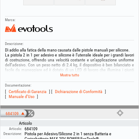
Marca:
Descrizione:
Dì addio alla fatica della mano causata dalle pistole manuali per silicone.
La pistola 2 in 1 per adesivo e silicone è l’utensile ideale per i grandi lavori
di costruzione, offrendo una velocità costante e un’applicazione uniforme
dell’adesivo. Con un peso netto di 2.4 kg, il dispositivo è ben bilanciato e
facile da maneggiare ed è dotato di un LED di lavoro che illumina i giunti
anche nelle zone con scarsa visibilità.
Mostra tutto
Questa pistola è progettata per fornire una forza di spinta impressionante
fino a 6500 N, essendo in grado di gestire anche gli adesivi più viscosi.
Documentazione:
Dotata di 6 livelli di velocità regolabili tra 0 e 8.7 mm/s, la pistola ti offre il
Certificato di Garanzia
Dichiarazione di Conformità
controllo totale sul flusso di materiale. Inoltre, la funzione di retrazione
Manuale d’Uso
automatica del pistone evita le gocciolature accidentali dopo il rilascio del
grilletto, garantendo un’area di lavoro pulita e una finitura impeccabile.
La sua versatilità è notevole: è compatibile sia con cartucce standard da
684109
300 ml, sia con salsicciotti di silicone da 600 ml.
- Per i formati a "salsicciotto" (600ml): si utilizza la configurazione completa
Articolo
(con l’adattatore bianco montato sopra il supporto nero all’estremità
684109
Articolo:
dell’asta). Ciò assicura uno scorrimento fluido e lo svuotamento completo
Pistola per Adesivo/Silicone 2 in 1 senza Batteria e
Descrizione:
della guaina.
Caricabatterie MAX 20V POWER EvoTools®.