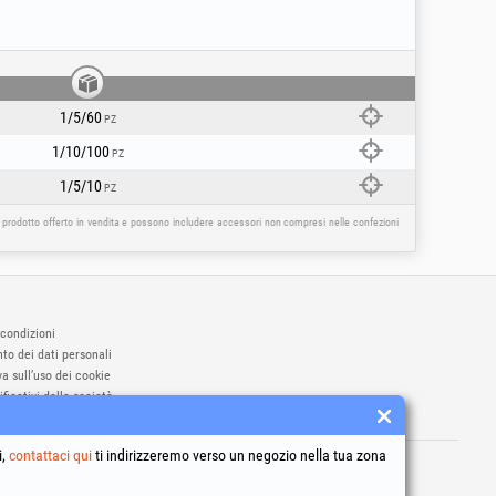
1/5/60
PZ
1/10/100
PZ
1/5/10
PZ
l prodotto offerto in vendita e possono includere accessori non compresi nelle confezioni
 condizioni
to dei dati personali
a sull’uso dei cookie
ificativi della società
ne online delle controversie
i,
archi registrati Honest General Trading SRL.
contattaci qui
ti indirizzeremo verso un negozio nella tua zona
6