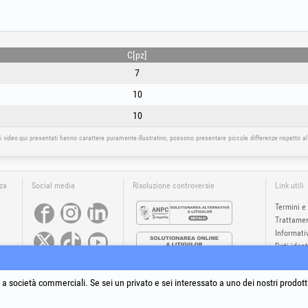
C[pz]
7
10
10
i video qui presentati hanno carattere puramente illustrativo, possono presentare piccole differenze rispetto a
nza
Social media
Risoluzione controversie
Link utili
Termini e
Trattamen
Informativ
Dati ident
ia
Risoluzio
®
®
®
®
®
®
a società commerciali. Se sei un privato e sei interessato a uno dei nostri prodott
 +Plus
, EvoSanitary +Plus
, EvoSelect
, EPTO
, EPTO Plus
, PowerForProfessionals
e i relativi loghi sono m
Copyright 1994-2026
Honest General Trading SRL. Tutti i diritti riservati. CUI: 6615609, Reg.Com.: J199402527940