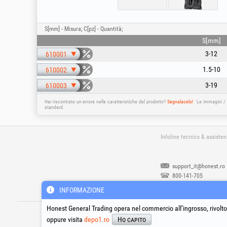
S[mm] - Misura; C[pz] - Quantità;
S[mm]
3-12
610001
1.5-10
610002
3-19
610003
Hai riscontrato un errore nelle caratteristiche del prodotto?
Segnalacelo!
Le immagini / 
standard.
Infoline tecnico & assiste
support_it@honest.ro
800-141-705
Chiamata gratuita dall'Ital
INFORMAZIONE
Lunedì - Venerdì | 08:00 -
17:30
®
®
®
Honest General Trading opera nel commercio all’ingrosso, rivolto 
HGT
, EvoTools
, EvoSanitary
, EvoTools
oppure visita
depo1.ro
Ho capito