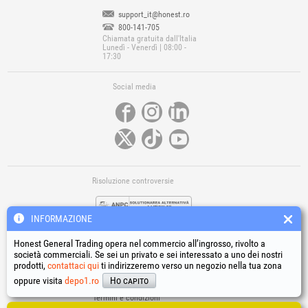
support_it@honest.ro
800-141-705
Chiamata gratuita dall'Italia
Lunedì - Venerdì | 08:00 -
17:30
Social media
Risoluzione controversie
INFORMAZIONE
Honest General Trading opera nel commercio all’ingrosso, rivolto a
società commerciali. Se sei un privato e sei interessato a uno dei nostri
prodotti,
contattaci qui
ti indirizzeremo verso un negozio nella tua zona
Link utili
oppure visita
depo1.ro
Ho capito
Termini e condizioni