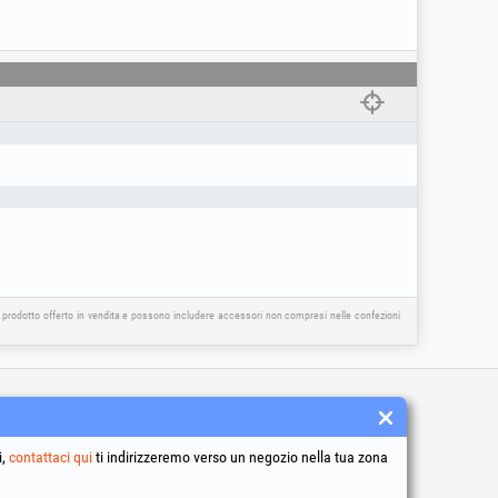
l prodotto offerto in vendita e possono includere accessori non compresi nelle confezioni
 condizioni
to dei dati personali
i,
contattaci qui
ti indirizzeremo verso un negozio nella tua zona
a sull’uso dei cookie
ificativi della società