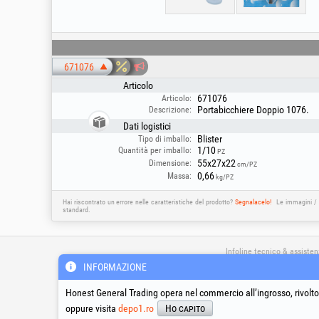
671076
Articolo
671076
Articolo:
Portabicchiere Doppio 1076.
Descrizione:
Dati logistici
Blister
Tipo di imballo:
1/10
Quantità per imballo:
PZ
55x27x22
Dimensione:
cm/PZ
0,66
Massa:
kg/PZ
Hai riscontrato un errore nelle caratteristiche del prodotto?
Segnalacelo!
Le immagini / 
standard.
Infoline tecnico & assiste
INFORMAZIONE
Honest General Trading opera nel commercio all’ingrosso, rivolto 
support_it@honest.ro
800-141-705
oppure visita
depo1.ro
Ho capito
Chiamata gratuita dall'Ital