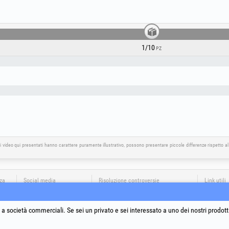
1/10
PZ
i video qui presentati hanno carattere puramente illustrativo, possono presentare piccole differenze rispetto a
nza
Social media
Risoluzione controversie
Link utili
Termini e
Trattamen
a società commerciali. Se sei un privato e sei interessato a uno dei nostri prodott
Informativ
Dati ident
ia