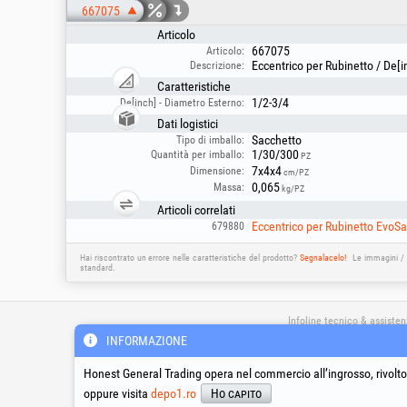
667075
Articolo
667075
Articolo:
Eccentrico per Rubinetto / De[i
Descrizione:
Caratteristiche
1/2-3/4
De[inch] - Diametro Esterno:
Dati logistici
Sacchetto
Tipo di imballo:
1/30/300
Quantità per imballo:
PZ
7x4x4
Dimensione:
cm/PZ
0,065
Massa:
kg/PZ
Articoli correlati
Eccentrico per Rubinetto EvoSa
679880
Hai riscontrato un errore nelle caratteristiche del prodotto?
Segnalacelo!
Le immagini / 
standard.
Infoline tecnico & assiste
INFORMAZIONE
Honest General Trading opera nel commercio all’ingrosso, rivolto 
support_it@honest.ro
800-141-705
oppure visita
depo1.ro
Ho capito
Chiamata gratuita dall'Ital