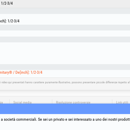
1/2-3/4
nch]: 1/2-3/4
nitary® / De[inch]: 1/2-3/4
i video qui presentati hanno carattere puramente illustrativo, possono presentare piccole differenze rispetto a
nza
Social media
Risoluzione controversie
Link utili
Termini e
Trattamen
a società commerciali. Se sei un privato e sei interessato a uno dei nostri prodott
Informativ
Dati ident
ia