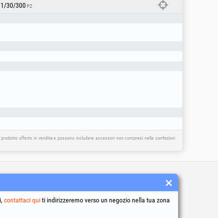
1/30/300
PZ
l prodotto offerto in vendita e possono includere accessori non compresi nelle confezioni
 condizioni
to dei dati personali
i,
contattaci qui
ti indirizzeremo verso un negozio nella tua zona
a sull’uso dei cookie
ificativi della società