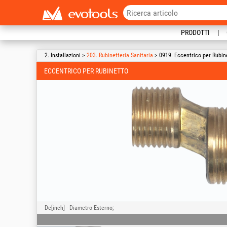
PRODOTTI
2. Installazioni >
203. Rubinetteria Sanitaria
> 0919. Eccentrico per Rubin
ECCENTRICO PER RUBINETTO
De[inch] - Diametro Esterno;