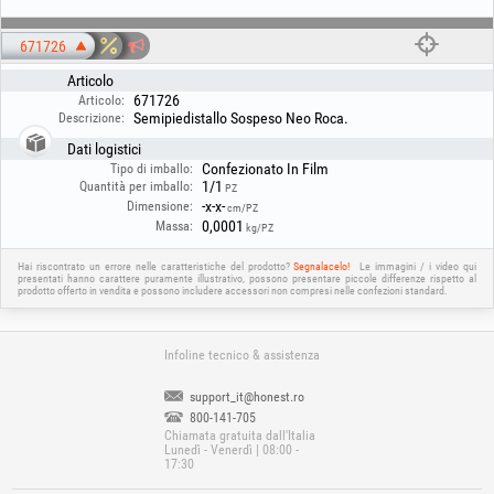
671726
Articolo
671726
Articolo:
Semipiedistallo Sospeso Neo Roca.
Descrizione:
Dati logistici
Confezionato In Film
Tipo di imballo:
1/1
Quantità per imballo:
PZ
-x-x-
Dimensione:
cm/PZ
0,0001
Massa:
kg/PZ
Hai riscontrato un errore nelle caratteristiche del prodotto?
Segnalacelo!
Le immagini / i video qui
presentati hanno carattere puramente illustrativo, possono presentare piccole differenze rispetto al
prodotto offerto in vendita e possono includere accessori non compresi nelle confezioni standard.
Infoline tecnico & assistenza
support_it@honest.ro
800-141-705
Chiamata gratuita dall'Italia
Lunedì - Venerdì | 08:00 -
17:30