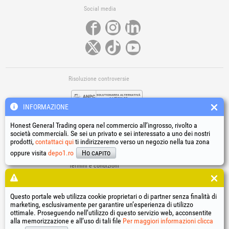
Social media
Risoluzione controversie
INFORMAZIONE
Honest General Trading opera nel commercio all’ingrosso, rivolto a
società commerciali. Se sei un privato e sei interessato a uno dei nostri
prodotti,
contattaci qui
ti indirizzeremo verso un negozio nella tua zona
Link utili
oppure visita
depo1.ro
Ho capito
Termini e condizioni
Trattamento dei dati personali
Informativa sull’uso dei cookie
Dati identificativi della società
Questo portale web utilizza cookie proprietari o di partner senza finalità di
marketing, esclusivamente per garantire un’esperienza di utilizzo
Risoluzione online delle controversie
ottimale. Proseguendo nell’utilizzo di questo servizio web, acconsentite
alla memorizzazione e all’uso di tali file
Per maggiori informazioni clicca
®
®
®
®
®
®
®
®
HGT
, EvoTools
, EvoSanitary
, EvoTools +Plus
, EvoSanitary +Plus
, EvoSelect
, EPTO
, EPTO Plus
,
®
PowerForProfessionals
e i relativi loghi sono marchi registrati Honest General Trading SRL.