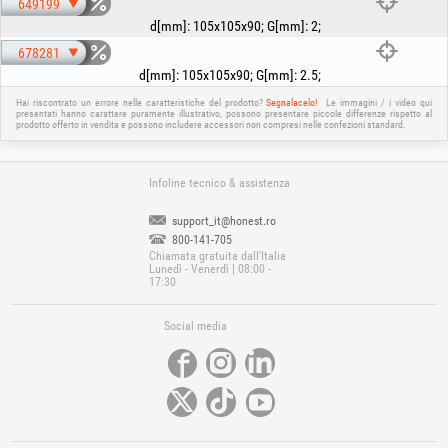
649199
d[mm]
:
105x105x90
;
G[mm]
:
2
;
678281
d[mm]
:
105x105x90
;
G[mm]
:
2.5
;
Hai riscontrato un errore nelle caratteristiche del prodotto?
Segnalacelo!
Le immagini / i video qui
presentati hanno carattere puramente illustrativo, possono presentare piccole differenze rispetto al
prodotto offerto in vendita e possono includere accessori non compresi nelle confezioni standard.
Infoline tecnico & assistenza
support_it@honest.ro
800-141-705
Chiamata gratuita dall'Italia
Lunedì - Venerdì | 08:00 -
17:30
Social media