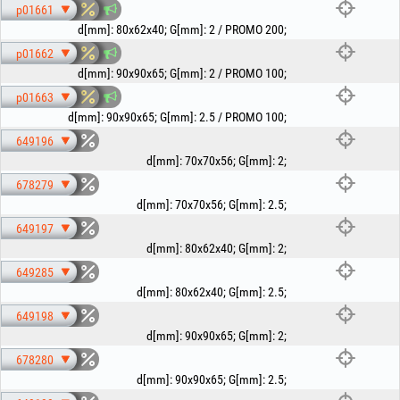
p01661
d[mm]
:
80x62x40
;
G[mm]
:
2 / PROMO 200
;
p01662
d[mm]
:
90x90x65
;
G[mm]
:
2 / PROMO 100
;
p01663
d[mm]
:
90x90x65
;
G[mm]
:
2.5 / PROMO 100
;
649196
d[mm]
:
70x70x56
;
G[mm]
:
2
;
678279
d[mm]
:
70x70x56
;
G[mm]
:
2.5
;
649197
d[mm]
:
80x62x40
;
G[mm]
:
2
;
649285
d[mm]
:
80x62x40
;
G[mm]
:
2.5
;
649198
d[mm]
:
90x90x65
;
G[mm]
:
2
;
678280
d[mm]
:
90x90x65
;
G[mm]
:
2.5
;