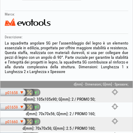
Marca:
Descrizione:
La squadretta angolare SG per l’assemblaggio del legno è un elemento
essenziale in edilizia, progettata per offrire maggiore stabilità e resistenza.
Questa staffa, realizzata con materiali durevoli, si usa per collegare due
pezzi di legno con un angolo di 90°. Parte cruciale per garantire la stabilità
e l’integrità dei progetti in legno, la squadretta SG contribuisce al rinforzo e
alla durata complessiva della struttura. Dimensioni: Lunghezza 1 x
Lunghezza 2 x Larghezza x Spessore
d[mm] - Dimensioni; G[mm] - Spessore;
p01658
d[mm]
:
105x105x90
;
G[mm]
:
2 / PROMO 50
;
p01659
d[mm]
:
70x70x56
;
G[mm]
:
2 / PROMO 160
;
p01660
d[mm]
:
70x70x56
;
G[mm]
:
2.5 / PROMO 160
;