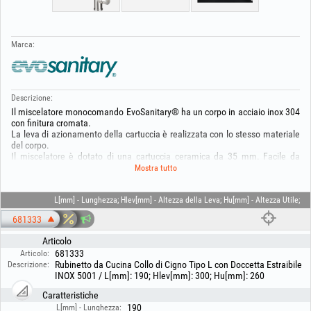
Marca:
Descrizione:
Il miscelatore monocomando EvoSanitary® ha un corpo in acciaio inox 304
con finitura cromata.
La leva di azionamento della cartuccia è realizzata con lo stesso materiale
del corpo.
Il miscelatore è dotato di una cartuccia ceramica da 35 mm. Facile da
montare grazie al sistema di fissaggio EASY FIX. Lunghezza del flessibile
Mostra tutto
doccia estraibile 1.5 m.
Il pacchetto contiene:
- Sistema di fissaggio EASY FIX
L[mm] - Lunghezza; Hlev[mm] - Altezza della Leva; Hu[mm] - Altezza Utile;
- 2 flessibili di collegamento lunghi 60 cm.
681333
Articolo
681333
Articolo:
Rubinetto da Cucina Collo di Cigno Tipo L con Doccetta Estraibile
Descrizione:
INOX 5001 / L[mm]: 190; Hlev[mm]: 300; Hu[mm]: 260
Caratteristiche
190
L[mm] - Lunghezza: