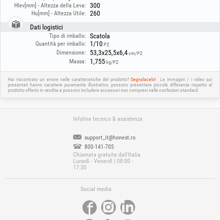
300
Hlev[mm] - Altezza della Leva:
260
Hu[mm] - Altezza Utile:
Dati logistici
Scatola
Tipo di imballo:
1/10
Quantità per imballo:
PZ
53,3x25,5x6,4
Dimensione:
cm/PZ
1,755
Massa:
kg/PZ
Hai riscontrato un errore nelle caratteristiche del prodotto?
Segnalacelo!
Le immagini / i video qui
presentati hanno carattere puramente illustrativo, possono presentare piccole differenze rispetto al
prodotto offerto in vendita e possono includere accessori non compresi nelle confezioni standard.
Infoline tecnico & assistenza
support_it@honest.ro
800-141-705
Chiamata gratuita dall'Italia
Lunedì - Venerdì | 08:00 -
17:30
Social media