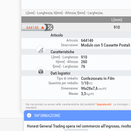
L[mm] - Lunghezza; h[mm] - Altezza; l[mm] - Larghezza;
L[mm]
910
644146
Articolo
644146
Articolo:
Modulo con 5 Cassette Postali
Descrizione:
Caratteristiche
910
L[mm] - Lunghezza:
260
h[mm] - Altezza:
76
l[mm] - Larghezza:
Dati logistici
Confezionato In Film
Tipo di imballo:
1/10
Quantità per imballo:
PZ
96x26x7,6
Dimensione:
cm/PZ
3,3
Massa:
kg/PZ
Hai riscontrato un errore nelle caratteristiche del prodotto?
Segnalacelo!
Le immagini / 
standard.
INFORMAZIONE
Infoline tecnico & assiste
Honest General Trading opera nel commercio all’ingrosso, rivolto 