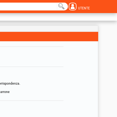
UTENTE
corrispondenza.
marrone