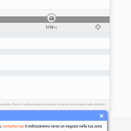
1/10
PZ
l prodotto offerto in vendita e possono includere accessori non compresi nelle confezioni
i,
contattaci qui
ti indirizzeremo verso un negozio nella tua zona