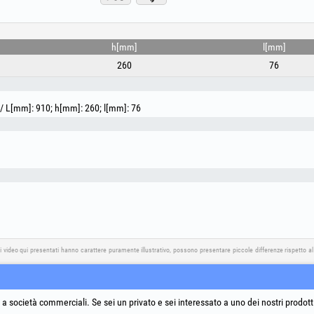
h[mm]
l[mm]
260
76
 / L[mm]: 910; h[mm]: 260; l[mm]: 76
i video qui presentati hanno carattere puramente illustrativo, possono presentare piccole differenze rispetto a
nza
Social media
Risoluzione controversie
Link utili
a società commerciali. Se sei un privato e sei interessato a uno dei nostri prodott