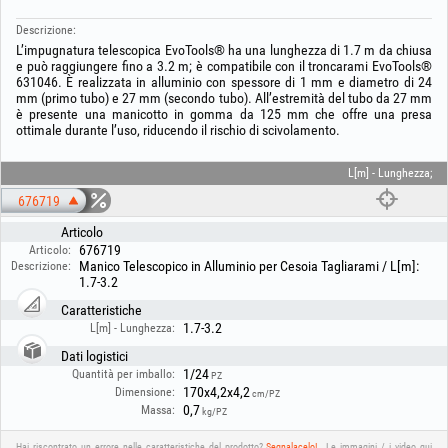
Descrizione:
L’impugnatura telescopica EvoTools® ha una lunghezza di 1.7 m da chiusa
e può raggiungere fino a 3.2 m; è compatibile con il troncarami EvoTools®
631046. È realizzata in alluminio con spessore di 1 mm e diametro di 24
mm (primo tubo) e 27 mm (secondo tubo). All’estremità del tubo da 27 mm
è presente una manicotto in gomma da 125 mm che offre una presa
ottimale durante l’uso, riducendo il rischio di scivolamento.
L[m] - Lunghezza;
676719
Articolo
676719
Articolo:
Manico Telescopico in Alluminio per Cesoia Tagliarami / L[m]:
Descrizione:
1.7-3.2
Caratteristiche
1.7-3.2
L[m] - Lunghezza:
Dati logistici
1/24
Quantità per imballo:
PZ
170x4,2x4,2
Dimensione:
cm/PZ
0,7
Massa:
kg/PZ
Hai riscontrato un errore nelle caratteristiche del prodotto?
Segnalacelo!
Le immagini / i video qui