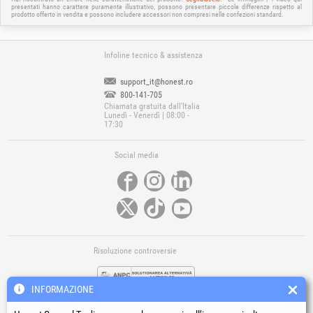
presentati hanno carattere puramente illustrativo, possono presentare piccole differenze rispetto al
prodotto offerto in vendita e possono includere accessori non compresi nelle confezioni standard.
Infoline tecnico & assistenza
support_it@honest.ro
800-141-705
Chiamata gratuita dall'Italia
Lunedì - Venerdì | 08:00 -
17:30
Social media
Risoluzione controversie
INFORMAZIONE