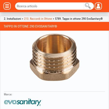
2. Installazioni >
213. Raccordi in Ottone
> 5789. Tappo in ottone 290 EvoSanitary®
TAPPO IN OTTONE 290 EVOSANITARY®
Marca: