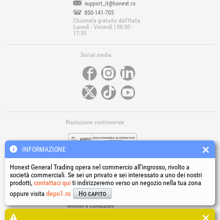
support_it@honest.ro
800-141-705
Chiamata gratuita dall'Italia
Lunedì - Venerdì | 08:00 -
17:30
Social media
Risoluzione controversie
INFORMAZIONE
Honest General Trading opera nel commercio all’ingrosso, rivolto a
società commerciali. Se sei un privato e sei interessato a uno dei nostri
prodotti,
contattaci qui
ti indirizzeremo verso un negozio nella tua zona
Link utili
oppure visita
depo1.ro
Ho capito
Termini e condizioni
Trattamento dei dati personali