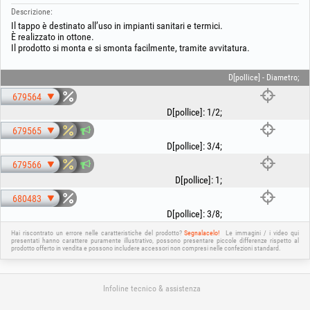
Descrizione:
Il tappo è destinato all’uso in impianti sanitari e termici.
È realizzato in ottone.
Il prodotto si monta e si smonta facilmente, tramite avvitatura.
D[pollice] - Diametro;
679564
D[pollice]
:
1/2
;
679565
D[pollice]
:
3/4
;
679566
D[pollice]
:
1
;
680483
D[pollice]
:
3/8
;
Hai riscontrato un errore nelle caratteristiche del prodotto?
Segnalacelo!
Le immagini / i video qui
presentati hanno carattere puramente illustrativo, possono presentare piccole differenze rispetto al
prodotto offerto in vendita e possono includere accessori non compresi nelle confezioni standard.
Infoline tecnico & assistenza